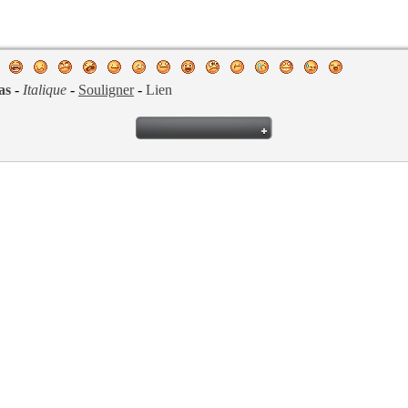
as
-
Italique
-
Souligner
-
Lien