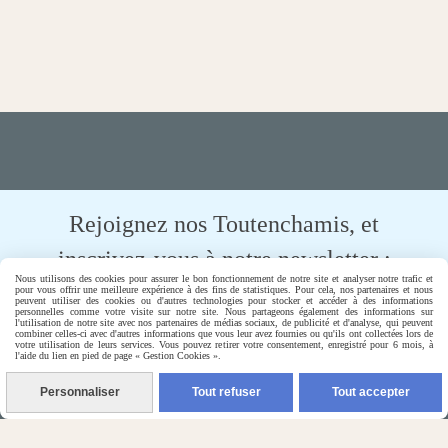
Rejoignez nos Toutenchamis, et
inscrivez-vous à notre newsletter :
Nous utilisons des cookies pour assurer le bon fonctionnement de notre site et analyser notre trafic et
pour vous offrir une meilleure expérience à des fins de statistiques. Pour cela, nos partenaires et nous
peuvent utiliser des cookies ou d'autres technologies pour stocker et accéder à des informations
personnelles comme votre visite sur notre site. Nous partageons également des informations sur
S'inscrire à la newsletter
l'utilisation de notre site avec nos partenaires de médias sociaux, de publicité et d'analyse, qui peuvent
combiner celles-ci avec d'autres informations que vous leur avez fournies ou qu'ils ont collectées lors de
votre utilisation de leurs services. Vous pouvez retirer votre consentement, enregistré pour 6 mois, à
l'aide du lien en pied de page « Gestion Cookies ».
Personnaliser
Tout refuser
Tout accepter

Paiement Sécurisé