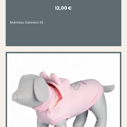
12,00
€
Manteau Sanreno XS