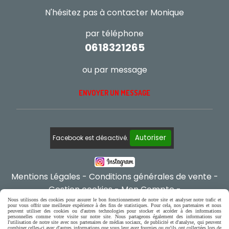
N'hésitez pas à contacter Monique
par téléphone
0618321265
ou par message
ENVOYER UN MESSAGE
Autoriser
Facebook est désactivé.
Mentions Légales
Conditions générales de vente
Gestion cookies
Mon Compte
Créer un site internet
Nous utilisons des cookies pour assurer le bon fonctionnement de notre site et analyser notre trafic et
pour vous offrir une meilleure expérience à des fins de statistiques. Pour cela, nos partenaires et nous
peuvent utiliser des cookies ou d'autres technologies pour stocker et accéder à des informations
personnelles comme votre visite sur notre site. Nous partageons également des informations sur
l'utilisation de notre site avec nos partenaires de médias sociaux, de publicité et d'analyse, qui peuvent
combiner celles-ci avec d'autres informations que vous leur avez fournies ou qu'ils ont collectées lors de