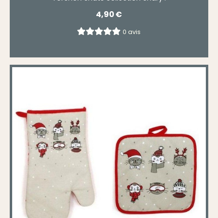
4,90
€
0 avis