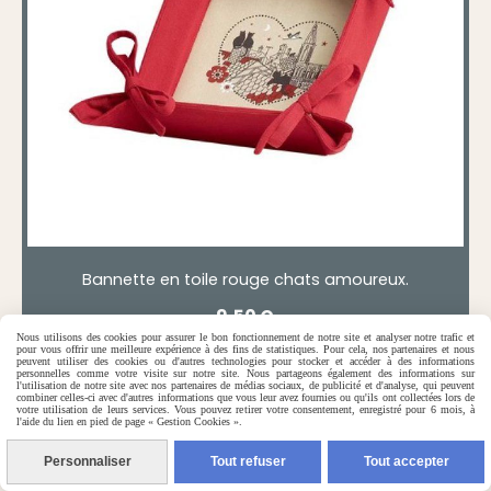
Bannette en toile rouge chats amoureux.
9,50
€
Nous utilisons des cookies pour assurer le bon fonctionnement de notre site et analyser notre trafic et
pour vous offrir une meilleure expérience à des fins de statistiques. Pour cela, nos partenaires et nous
0 avis
peuvent utiliser des cookies ou d'autres technologies pour stocker et accéder à des informations
personnelles comme votre visite sur notre site. Nous partageons également des informations sur
l'utilisation de notre site avec nos partenaires de médias sociaux, de publicité et d'analyse, qui peuvent
combiner celles-ci avec d'autres informations que vous leur avez fournies ou qu'ils ont collectées lors de
votre utilisation de leurs services. Vous pouvez retirer votre consentement, enregistré pour 6 mois, à
l'aide du lien en pied de page « Gestion Cookies ».
Personnaliser
Tout refuser
Tout accepter