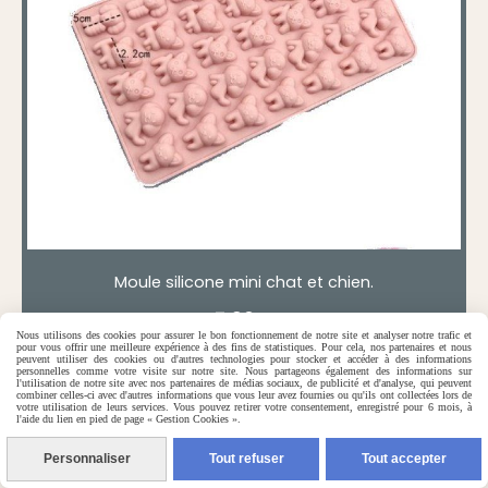
Moule silicone mini chat et chien.
7,90
€
Nous utilisons des cookies pour assurer le bon fonctionnement de notre site et analyser notre trafic et
pour vous offrir une meilleure expérience à des fins de statistiques. Pour cela, nos partenaires et nous
0 avis
peuvent utiliser des cookies ou d'autres technologies pour stocker et accéder à des informations
personnelles comme votre visite sur notre site. Nous partageons également des informations sur
l'utilisation de notre site avec nos partenaires de médias sociaux, de publicité et d'analyse, qui peuvent
combiner celles-ci avec d'autres informations que vous leur avez fournies ou qu'ils ont collectées lors de
votre utilisation de leurs services. Vous pouvez retirer votre consentement, enregistré pour 6 mois, à
l'aide du lien en pied de page « Gestion Cookies ».
Personnaliser
Tout refuser
Tout accepter