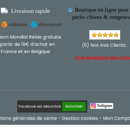
Boutique en ligne pour 

Livraison rapide

petits chiens & rongeur
aison Mondial Relais gratuite
 partir de 19€ d'achat en
(5) Nos Avis Clients :
France et en Belgique
CE QU'EN PENSENT NOS CLIE
Autoriser
Facebook est désactivé.
tions générales de vente
Gestion cookies
Mon Comp