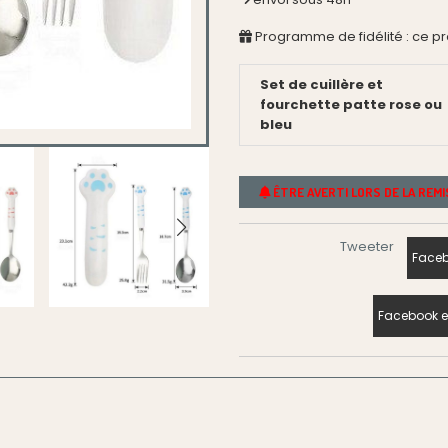
Programme de fidélité : ce p
Set de cuillère et
fourchette patte rose ou
bleu
ÊTRE AVERTI LORS DE LA REM
Tweeter
Faceb
Facebook e