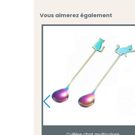
Vous aimerez également
Cuillère forme chien .
e en acier.