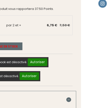
roduit vous rapportera
37.50
Points.
par 2 et +
6,75 €
7,50 €
ISE EN STOCK
Autoriser
ook est désactivé.
Autoriser
st désactivé.