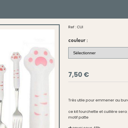
Ref :
CUI
couleur :
7,50
€
Très utile pour emmener au bur
ce kit fourchette et cuillère ser
motif patte
envoi sous 48h