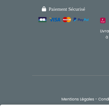

Paiement Sécurisé
Livr
à
Mentions Légales
Condi