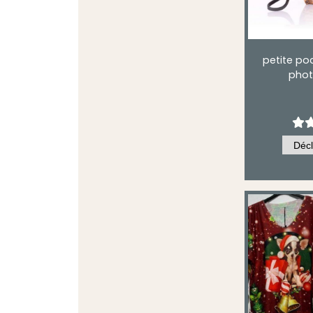
petite po
phot