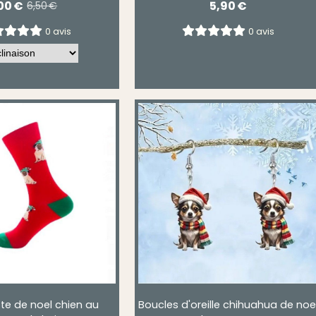
00
€
5,90
€
6,50
€
0 avis
0 avis
te de noel chien au
Boucles d'oreille chihuahua de noe