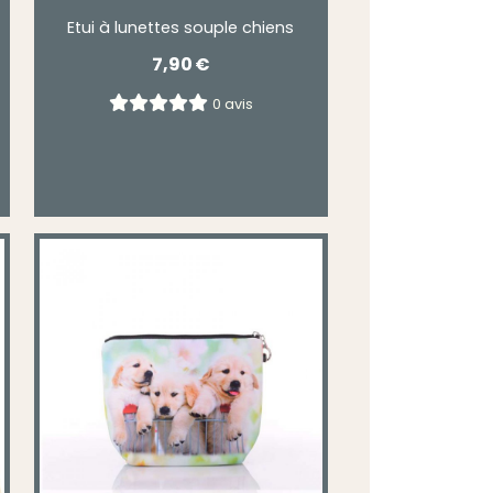
Etui à lunettes souple chiens
7,90
€
0 avis