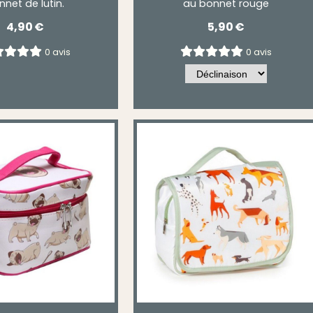
nnet de lutin.
au bonnet rouge
4,90
€
5,90
€
0 avis
0 avis