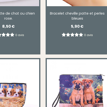
te de chat ou chien
Bracelet cheville patte et perles
rose.
bleues
8,50
€
5,90
€
0 avis
0 avis