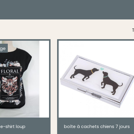
T
age
ee-shirt loup
boîte à cachets chiens 7 jours