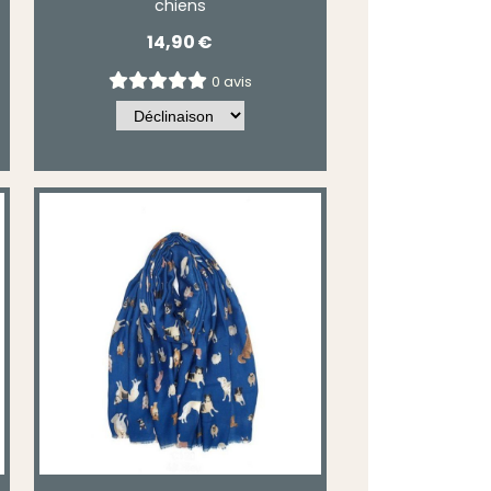
chiens
14,90
€
0 avis