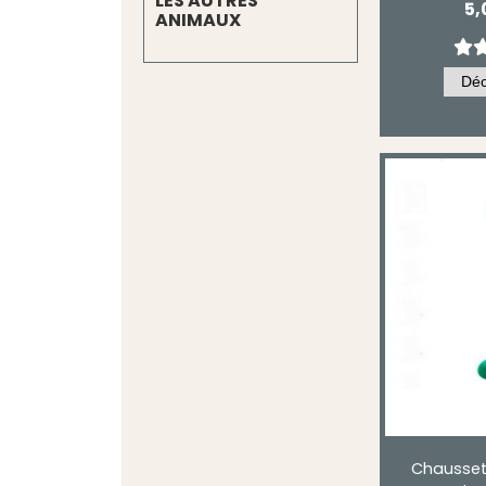
LES AUTRES
5,
ANIMAUX
Chausset