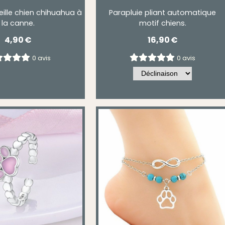
eille chien chihuahua à
Parapluie pliant automatique
la canne.
motif chiens.
4,90
€
16,90
€
0 avis
0 avis