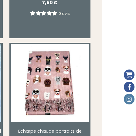
7,50
€
0 avis
l
Echarpe chaude portraits de