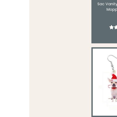
Sac Vanity
Mopps