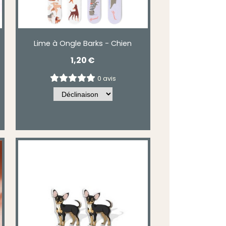
Lime à Ongle Barks - Chien
1,20
€
0 avis