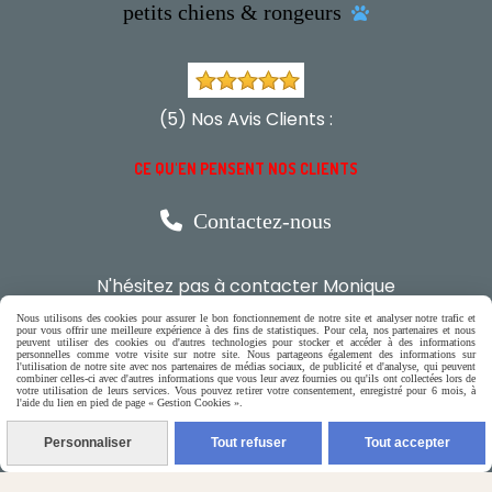
petits chiens & rongeurs

(5) Nos Avis Clients :
CE QU'EN PENSENT NOS CLIENTS

Contactez-nous
N'hésitez pas à contacter Monique
Nous utilisons des cookies pour assurer le bon fonctionnement de notre site et analyser notre trafic et
par téléphone
pour vous offrir une meilleure expérience à des fins de statistiques. Pour cela, nos partenaires et nous
peuvent utiliser des cookies ou d'autres technologies pour stocker et accéder à des informations
0618321265
personnelles comme votre visite sur notre site. Nous partageons également des informations sur
l'utilisation de notre site avec nos partenaires de médias sociaux, de publicité et d'analyse, qui peuvent
combiner celles-ci avec d'autres informations que vous leur avez fournies ou qu'ils ont collectées lors de
votre utilisation de leurs services. Vous pouvez retirer votre consentement, enregistré pour 6 mois, à
ou par message
l'aide du lien en pied de page « Gestion Cookies ».
Personnaliser
Tout refuser
Tout accepter
ENVOYER UN MESSAGE