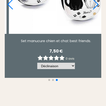
Brosse à cheveux chat et chien fun
5,50
€
0 avis