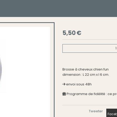
5,50
€
1
Brosse à cheveux chien fun
dimension : L 22 cm x l 6 cm.
envoi sous 48h
Programme de fidélité : ce p
Tweeter
Faceb