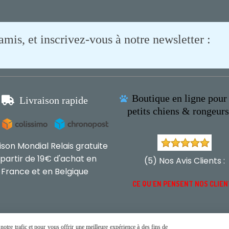
is, et inscrivez-vous à notre newsletter :
Boutique en ligne pour 

Livraison rapide

petits chiens & rongeur
aison Mondial Relais gratuite
 partir de 19€ d'achat en
(5) Nos Avis Clients :
France et en Belgique
CE QU'EN PENSENT NOS CLIE
otre trafic et pour vous offrir une meilleure expérience à des fins de