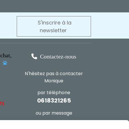
S'inscrire à la
newsletter
chat,

Contactez-nous
s

N'hésitez pas à contacter
Monique
par téléphone
0618321265
NTS
ou par message
ENVOYER UN MESSAGE