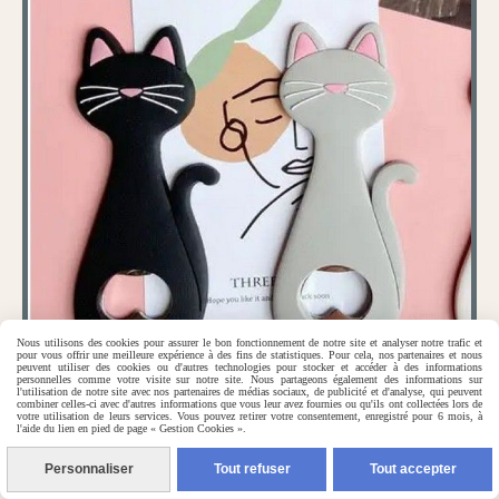
Nous utilisons des cookies pour assurer le bon fonctionnement de notre site et analyser notre trafic et
pour vous offrir une meilleure expérience à des fins de statistiques. Pour cela, nos partenaires et nous
peuvent utiliser des cookies ou d'autres technologies pour stocker et accéder à des informations
personnelles comme votre visite sur notre site. Nous partageons également des informations sur
l'utilisation de notre site avec nos partenaires de médias sociaux, de publicité et d'analyse, qui peuvent
combiner celles-ci avec d'autres informations que vous leur avez fournies ou qu'ils ont collectées lors de
votre utilisation de leurs services. Vous pouvez retirer votre consentement, enregistré pour 6 mois, à
l'aide du lien en pied de page « Gestion Cookies ».
Décapsuleur chat magnet
Personnaliser
Tout refuser
Tout accepter