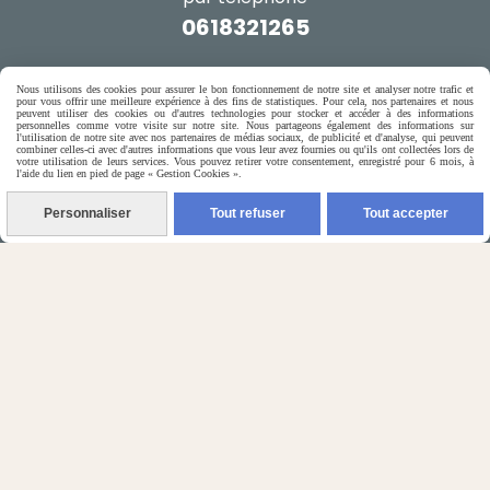
0618321265
ou par message
Nous utilisons des cookies pour assurer le bon fonctionnement de notre site et analyser notre trafic et
pour vous offrir une meilleure expérience à des fins de statistiques. Pour cela, nos partenaires et nous
peuvent utiliser des cookies ou d'autres technologies pour stocker et accéder à des informations
ENVOYER UN MESSAGE
personnelles comme votre visite sur notre site. Nous partageons également des informations sur
l'utilisation de notre site avec nos partenaires de médias sociaux, de publicité et d'analyse, qui peuvent
combiner celles-ci avec d'autres informations que vous leur avez fournies ou qu'ils ont collectées lors de
votre utilisation de leurs services. Vous pouvez retirer votre consentement, enregistré pour 6 mois, à
l'aide du lien en pied de page « Gestion Cookies ».
Personnaliser
Tout refuser
Tout accepter
Autoriser
Facebook est désactivé.
Mentions Légales
Conditions générales de vente
Gestion cookies
Mon Compte
Créer un site internet