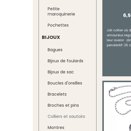
Petite
maroquinerie
6,
Pochettes
Joli collier où
amoureux rega
BIJOUX
leur avenir . 
pendentif: 25 
Bagues
Bijoux de foulards
Bijoux de sac
Boucles d'oreilles
Bracelets
Broches et pins
Colliers et sautoirs
Montres