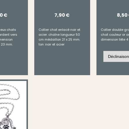
50
€
7,90
€
8,50
 deux chats
Collier chat enlacé noir et
Collier double gr
rdent vers
acier. chaîne longueur 50
chat couleur or o
dimension
cm médaillon 21 x 25 mm.
dimension tête 4 
c 23 mm.
ton :noir et acier