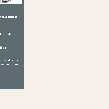
r strass et
0 avis
50
€
trass et patte
e 44 cm, coeur