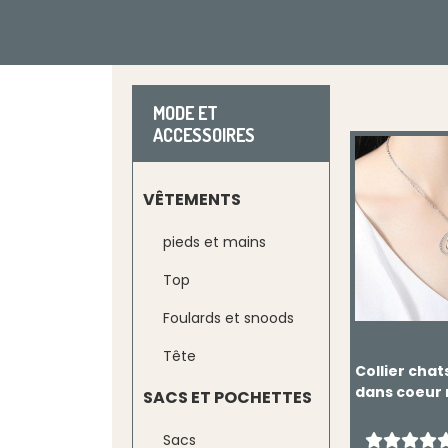
MODE ET
ACCESSOIRES
VÊTEMENTS
pieds et mains
Top
Foulards et snoods
Tête
Collier cha
dans coeur 
SACS ET POCHETTES
Sacs