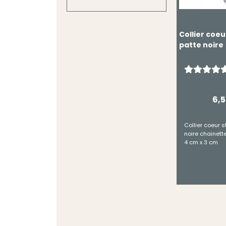
Collier coeu
patte noire
6,
Collier coeur s
noire chainett
4 cm x 3 cm