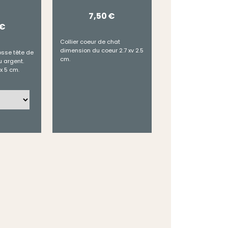
7,50
€
€
Collier coeur de chat
dimension du coeur 2.7 xv 2.5
osse tête de
cm.
u argent.
x 5 cm.