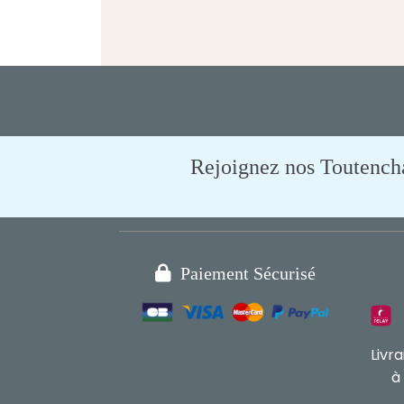
Rejoignez nos Toutencham

Paiement Sécurisé
Livr
à