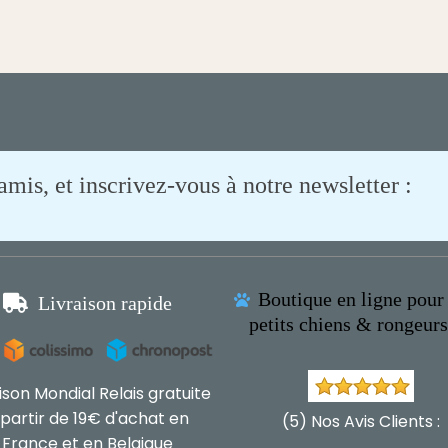
is, et inscrivez-vous à notre newsletter :
Boutique en ligne pour 

Livraison rapide

petits chiens & rongeur
aison Mondial Relais gratuite
 partir de 19€ d'achat en
(5) Nos Avis Clients :
France et en Belgique