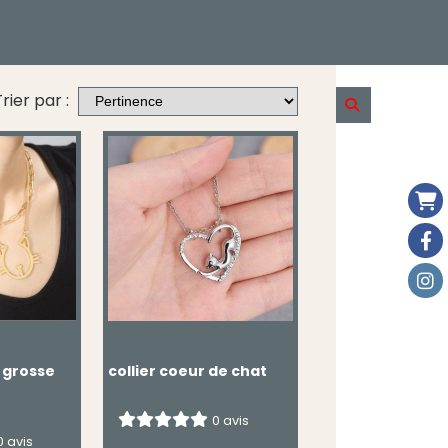
rier par :
collier coeur de chat
e grosse
0 avis
0 avis