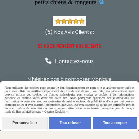
petits chiens & rongeurs

(5) Nos Avis Clients :
CE QU'EN PENSENT NOS CLIENTS

Contactez-nous
N'hésitez pas à contacter Monique
Nous utilisons des cookies pour assurer le bon fonctionnement de notre site et analyser notre trafic et
par téléphone
pour vous offrir une meilleure expérience à des fins de statistiques. Pour cela, nos partenaires et nous
peuvent utiliser des cookies ou d'autres technologies pour stocker et accéder à des informations
personnelles comme votre visite sur notre site. Nous partageons également des informations sur
0618321265
l'utilisation de notre site avec nos partenaires de médias sociaux, de publicité et d'analyse, qui peuvent
combiner celles-ci avec d'autres informations que vous leur avez fournies ou qu'ils ont collectées lors de
votre utilisation de leurs services. Vous pouvez retirer votre consentement, enregistré pour 6 mois, à
l'aide du lien en pied de page « Gestion Cookies ».
ou par message
Personnaliser
Tout refuser
Tout accepter
ENVOYER UN MESSAGE