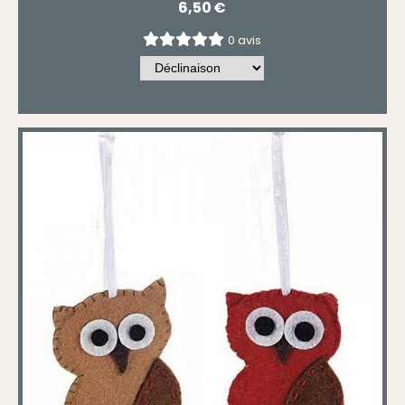
6,50
€
0 avis