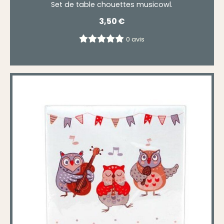
Set de table chouettes musicowl.
3,50
€
0 avis