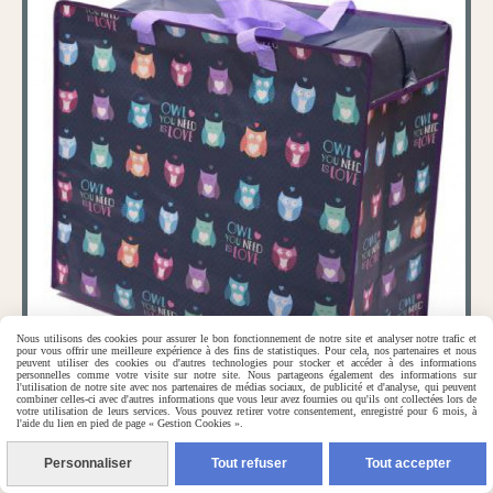
Nous utilisons des cookies pour assurer le bon fonctionnement de notre site et analyser notre trafic et
pour vous offrir une meilleure expérience à des fins de statistiques. Pour cela, nos partenaires et nous
peuvent utiliser des cookies ou d'autres technologies pour stocker et accéder à des informations
personnelles comme votre visite sur notre site. Nous partageons également des informations sur
l'utilisation de notre site avec nos partenaires de médias sociaux, de publicité et d'analyse, qui peuvent
combiner celles-ci avec d'autres informations que vous leur avez fournies ou qu'ils ont collectées lors de
votre utilisation de leurs services. Vous pouvez retirer votre consentement, enregistré pour 6 mois, à
l'aide du lien en pied de page « Gestion Cookies ».
Sac rangement hiboux
Personnaliser
Tout refuser
Tout accepter
7,50
€