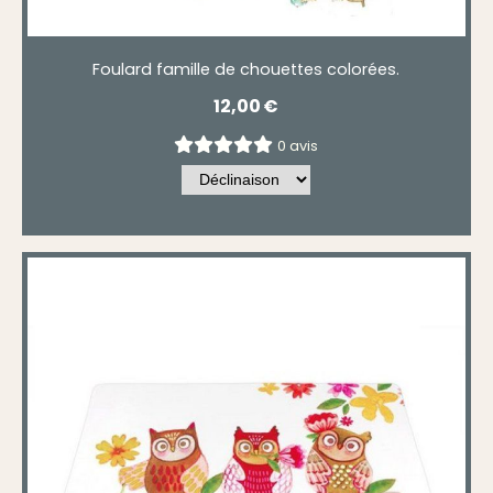
Foulard famille de chouettes colorées.
12,00
€
0 avis