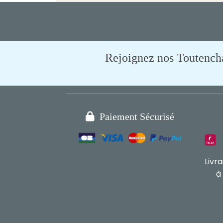
Rejoignez nos Toutencham

Paiement Sécurisé
Livr
à