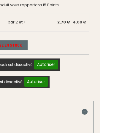
roduit vous rapportera
15
Points.
par 2 et +
2,70 €
4,00 €
ISE EN STOCK
Autoriser
ook est désactivé.
Autoriser
st désactivé.