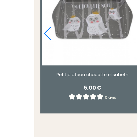
Petit plateau chouette élisabeth
n verre
5,00
€
0 avis
is