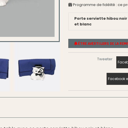
Programme de fidélité : ce p
Porte serviette hibou noir
et blanc
ÊTRE AVERTI LORS DE LA REM
Tweeter
Faceb
Facebook e