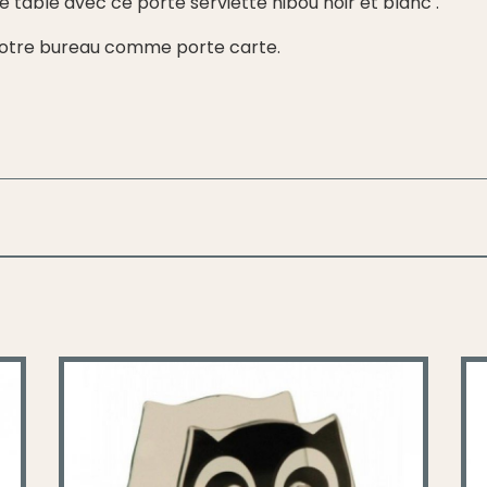
re table avec ce porte serviette hibou noir et blanc .
 votre bureau comme porte carte.