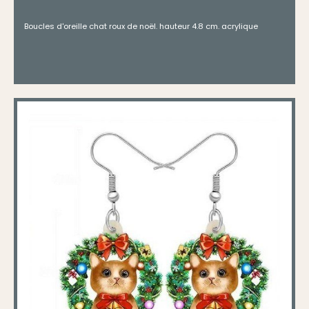
Boucles d'oreille chat roux de noël. hauteur 4.8 cm. acrylique