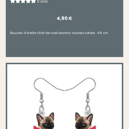
0 avis
4,90
€
Boucles d'oreille chat de noel bavard. hauteur totale : 4.8 cm.