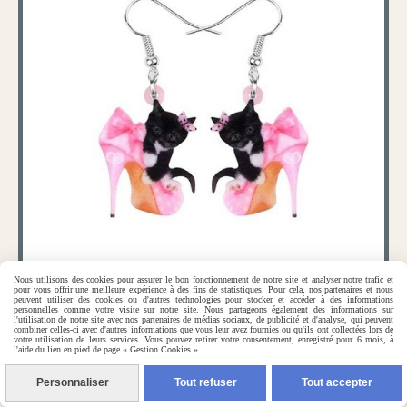
Nous utilisons des cookies pour assurer le bon fonctionnement de notre site et analyser notre trafic et
pour vous offrir une meilleure expérience à des fins de statistiques. Pour cela, nos partenaires et nous
peuvent utiliser des cookies ou d'autres technologies pour stocker et accéder à des informations
personnelles comme votre visite sur notre site. Nous partageons également des informations sur
l'utilisation de notre site avec nos partenaires de médias sociaux, de publicité et d'analyse, qui peuvent
Boucles d'oreille le chat à l'escarpin.
combiner celles-ci avec d'autres informations que vous leur avez fournies ou qu'ils ont collectées lors de
votre utilisation de leurs services. Vous pouvez retirer votre consentement, enregistré pour 6 mois, à
l'aide du lien en pied de page « Gestion Cookies ».
0 avis
Personnaliser
Tout refuser
Tout accepter