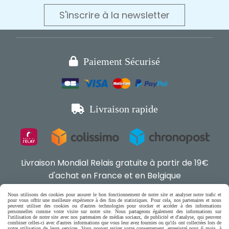
S'inscrire à la newsletter

Paiement Sécurisé

Livraison rapide
Livraison Mondial Relais gratuite à partir de 19€
d'achat en France et en Belgique
Nous utilisons des cookies pour assurer le bon fonctionnement de notre site et analyser notre trafic et
pour vous offrir une meilleure expérience à des fins de statistiques. Pour cela, nos partenaires et nous
Boutique en ligne pour chat,

peuvent utiliser des cookies ou d'autres technologies pour stocker et accéder à des informations
personnelles comme votre visite sur notre site. Nous partageons également des informations sur
petits chiens & rongeurs

l'utilisation de notre site avec nos partenaires de médias sociaux, de publicité et d'analyse, qui peuvent
combiner celles-ci avec d'autres informations que vous leur avez fournies ou qu'ils ont collectées lors de
votre utilisation de leurs services. Vous pouvez retirer votre consentement, enregistré pour 6 mois, à