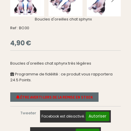
Boucles d'oreilles chat sphynx
Ref :
BO30
4,90
€
Boucles d'oreilles chat sphynx très légères
Programme de fidélité : ce produit vous rapportera
24.5
Points.
ÊTRE AVERTI LORS DE LA REMISE EN STOCK
Tweeter
Autoriser
Facebook est désactivé.