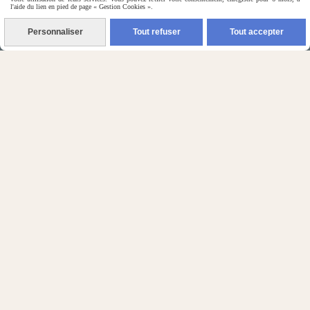
l'aide du lien en pied de page « Gestion Cookies ».
Personnaliser
Tout refuser
Tout accepter
(5) Nos Avis Clients :
CE QU'EN PENSENT NOS CLIENTS

Contactez-nous
N'hésitez pas à contacter Monique
par téléphone
0618321265
ou par message
ENVOYER UN MESSAGE