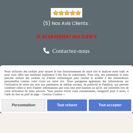
(5) Nos Avis Clients :
CE QU'EN PENSENT NOS CLIENTS

Contactez-nous
N'hésitez pas à contacter Monique
Nous utilisons des cookies pour assurer le bon fonctionnement de notre site et analyser notre trafic et
pour vous offrir une meilleure expérience à des fins de statistiques. Pour cela, nos partenaires et nous
peuvent utiliser des cookies ou d'autres technologies pour stocker et accéder à des informations
par téléphone
personnelles comme votre visite sur notre site. Nous partageons également des informations sur
l'utilisation de notre site avec nos partenaires de médias sociaux, de publicité et d'analyse, qui peuvent
0618321265
combiner celles-ci avec d'autres informations que vous leur avez fournies ou qu'ils ont collectées lors de
votre utilisation de leurs services. Vous pouvez retirer votre consentement, enregistré pour 6 mois, à
l'aide du lien en pied de page « Gestion Cookies ».
ou par message
Personnaliser
Tout refuser
Tout accepter
ENVOYER UN MESSAGE