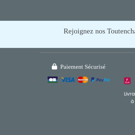
Rejoignez nos Toutencham

Paiement Sécurisé
Livr
à