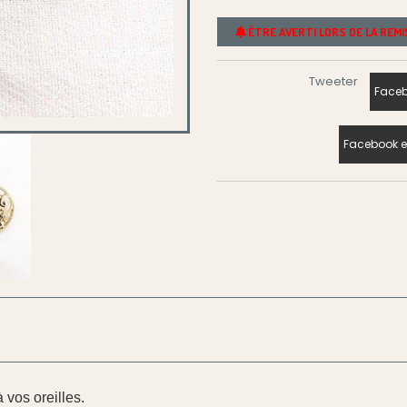
ÊTRE AVERTI LORS DE LA REM
Tweeter
Faceb
Facebook e
 vos oreilles.