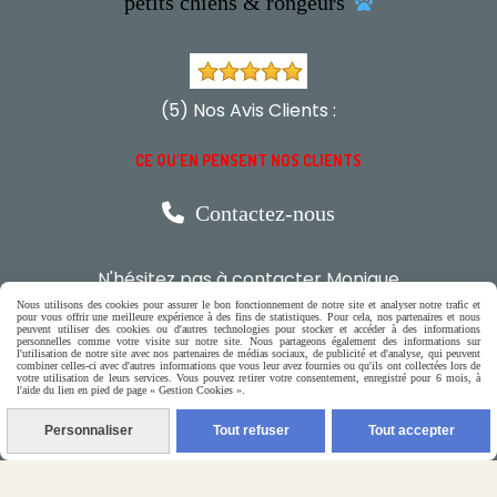
petits chiens & rongeurs

(5) Nos Avis Clients :
CE QU'EN PENSENT NOS CLIENTS

Contactez-nous
N'hésitez pas à contacter Monique
Nous utilisons des cookies pour assurer le bon fonctionnement de notre site et analyser notre trafic et
pour vous offrir une meilleure expérience à des fins de statistiques. Pour cela, nos partenaires et nous
par téléphone
peuvent utiliser des cookies ou d'autres technologies pour stocker et accéder à des informations
personnelles comme votre visite sur notre site. Nous partageons également des informations sur
0618321265
l'utilisation de notre site avec nos partenaires de médias sociaux, de publicité et d'analyse, qui peuvent
combiner celles-ci avec d'autres informations que vous leur avez fournies ou qu'ils ont collectées lors de
votre utilisation de leurs services. Vous pouvez retirer votre consentement, enregistré pour 6 mois, à
l'aide du lien en pied de page « Gestion Cookies ».
ou par message
Personnaliser
Tout refuser
Tout accepter
ENVOYER UN MESSAGE