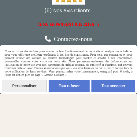
(5) Nos Avis Clients :
CE QU'EN PENSENT NOS CLIENTS

Contactez-nous
Nous utilisons des cookies pour assurer le bon fonctionnement de notre site et analyser notre trafic et
pour vous offrir une meilleure expérience à des fins de statistiques. Pour cela, nos partenaires et nous
N'hésitez pas à contacter Monique
peuvent utiliser des cookies ou d'autres technologies pour stocker et accéder à des informations
personnelles comme votre visite sur notre site. Nous partageons également des informations sur
l'utilisation de notre site avec nos partenaires de médias sociaux, de publicité et d'analyse, qui peuvent
par téléphone
combiner celles-ci avec d'autres informations que vous leur avez fournies ou qu'ils ont collectées lors de
votre utilisation de leurs services. Vous pouvez retirer votre consentement, enregistré pour 6 mois, à
l'aide du lien en pied de page « Gestion Cookies ».
0618321265
Personnaliser
Tout refuser
Tout accepter
ou par message
ENVOYER UN MESSAGE
Autoriser
Facebook est désactivé.