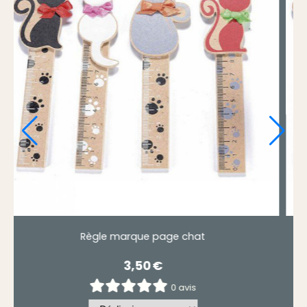
 page chat
Règle marque page
0
€
3,50
€
0 avis
0