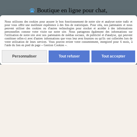
Boutique en ligne pour chat,

petits chiens & rongeurs

Nous utilisons des cookies pour assurer le bon fonctionnement de notre site et analyser notre trafic et
pour vous offrir une meilleure expérience à des fins de statistiques. Pour cela, nos partenaires et nous
peuvent utiliser des cookies ou d'autres technologies pour stocker et accéder à des informations
personnelles comme votre visite sur notre site. Nous partageons également des informations sur
l'utilisation de notre site avec nos partenaires de médias sociaux, de publicité et d'analyse, qui peuvent
combiner celles-ci avec d'autres informations que vous leur avez fournies ou qu'ils ont collectées lors de
votre utilisation de leurs services. Vous pouvez retirer votre consentement, enregistré pour 6 mois, à
l'aide du lien en pied de page « Gestion Cookies ».
(5) Nos Avis Clients :
Personnaliser
Tout refuser
Tout accepter
CE QU'EN PENSENT NOS CLIENTS

Contactez-nous
N'hésitez pas à contacter Monique
par téléphone
0618321265
ou par message