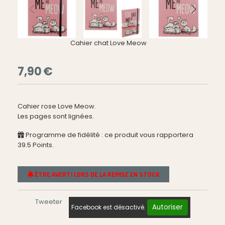
Cahier chat Love Meow
7,90
€
Cahier rose Love Meow.
Les pages sont lignées.
Programme de fidélité : ce produit vous rapportera
39.5
Points.
ÊTRE AVERTI LORS DE LA REMISE EN STOCK
Tweeter
Autoriser
Facebook est désactivé.