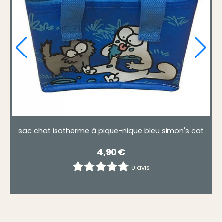
sac chat isotherme à pique-nique bleu simon's cat
sa
4,90
€
0 avis