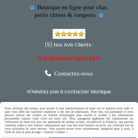
Boutique en ligne pour chat,

petits chiens & rongeurs

(5) Nos Avis Clients :
CE QU'EN PENSENT NOS CLIENTS

Contactez-nous
N'hésitez pas à contacter Monique
par téléphone
Nous utilisons des cookies pour assurer le bon fonctionnement de notre site et analyser notre trafic et
0618321265
pour vous offrir une meilleure expérience à des fins de statistiques. Pour cela, nos partenaires et nous
peuvent utiliser des cookies ou d'autres technologies pour stocker et accéder à des informations
personnelles comme votre visite sur notre site. Nous partageons également des informations sur
l'utilisation de notre site avec nos partenaires de médias sociaux, de publicité et d'analyse, qui peuvent
ou par message
combiner celles-ci avec d'autres informations que vous leur avez fournies ou qu'ils ont collectées lors de
votre utilisation de leurs services. Vous pouvez retirer votre consentement, enregistré pour 6 mois, à
l'aide du lien en pied de page « Gestion Cookies ».