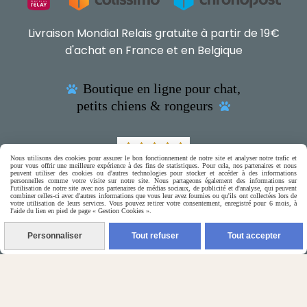
Livraison Mondial Relais gratuite à partir de 19€
d'achat en France et en Belgique
Boutique en ligne pour chat,

petits chiens & rongeurs

Nous utilisons des cookies pour assurer le bon fonctionnement de notre site et analyser notre trafic et
pour vous offrir une meilleure expérience à des fins de statistiques. Pour cela, nos partenaires et nous
(5) Nos Avis Clients :
peuvent utiliser des cookies ou d'autres technologies pour stocker et accéder à des informations
personnelles comme votre visite sur notre site. Nous partageons également des informations sur
l'utilisation de notre site avec nos partenaires de médias sociaux, de publicité et d'analyse, qui peuvent
combiner celles-ci avec d'autres informations que vous leur avez fournies ou qu'ils ont collectées lors de
CE QU'EN PENSENT NOS CLIENTS
votre utilisation de leurs services. Vous pouvez retirer votre consentement, enregistré pour 6 mois, à
l'aide du lien en pied de page « Gestion Cookies ».

Contactez-nous
Personnaliser
Tout refuser
Tout accepter
N'hésitez pas à contacter Monique
par téléphone