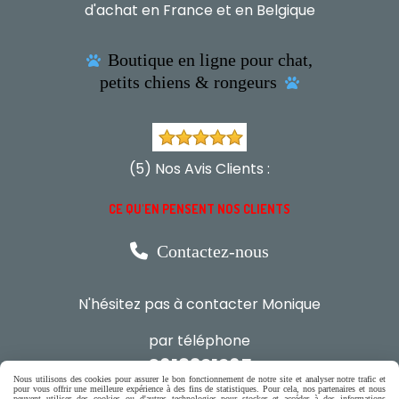
d'achat en France et en Belgique
Boutique en ligne pour chat,

petits chiens & rongeurs

(5) Nos Avis Clients :
CE QU'EN PENSENT NOS CLIENTS

Contactez-nous
N'hésitez pas à contacter Monique
par téléphone
0618321265
Nous utilisons des cookies pour assurer le bon fonctionnement de notre site et analyser notre trafic et
pour vous offrir une meilleure expérience à des fins de statistiques. Pour cela, nos partenaires et nous
peuvent utiliser des cookies ou d'autres technologies pour stocker et accéder à des informations