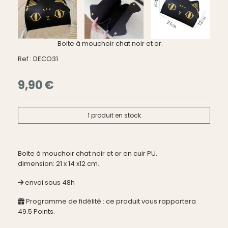
Boite à mouchoir chat noir et or.
Ref :
DECO31
9,90
€
1
produit en stock
Boite à mouchoir chat noir et or en cuir PU.
dimension: 21 x 14 x12 cm.
envoi sous 48h
Programme de fidélité : ce produit vous rapportera
49.5
Points.