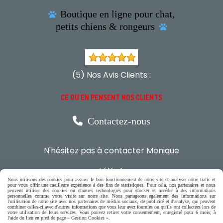
Boutique en ligne pour chat,

petits chiens & rongeurs

(5) Nos Avis Clients :
CE QU'EN PENSENT NOS CLIENTS

Contactez-nous
N'hésitez pas à contacter Monique
par téléphone
Nous utilisons des cookies pour assurer le bon fonctionnement de notre site et analyser notre trafic et
0618321265
pour vous offrir une meilleure expérience à des fins de statistiques. Pour cela, nos partenaires et nous
peuvent utiliser des cookies ou d'autres technologies pour stocker et accéder à des informations
personnelles comme votre visite sur notre site. Nous partageons également des informations sur
l'utilisation de notre site avec nos partenaires de médias sociaux, de publicité et d'analyse, qui peuvent
ou par message
combiner celles-ci avec d'autres informations que vous leur avez fournies ou qu'ils ont collectées lors de
votre utilisation de leurs services. Vous pouvez retirer votre consentement, enregistré pour 6 mois, à
l'aide du lien en pied de page « Gestion Cookies ».