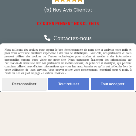
(5) Nos Avis Clients :
CE QU'EN PENSENT NOS CLIENTS

Contactez-nous
Nous utilisons des cookies pour assurer le bon fonctionnement de notre site et analyser notre trafic et
pour vous offrir une meilleure expérience à des fins de statistiques. Pour cela, nos partenaires et nous
N'hésitez pas à contacter Monique
peuvent utiliser des cookies ou d'autres technologies pour stocker et accéder à des informations
personnelles comme votre visite sur notre site. Nous partageons également des informations sur
l'utilisation de notre site avec nos partenaires de médias sociaux, de publicité et d'analyse, qui peuvent
combiner celles-ci avec d'autres informations que vous leur avez fournies ou qu'ils ont collectées lors de
par téléphone
votre utilisation de leurs services. Vous pouvez retirer votre consentement, enregistré pour 6 mois, à
l'aide du lien en pied de page « Gestion Cookies ».
0618321265
Personnaliser
Tout refuser
Tout accepter
ou par message
ENVOYER UN MESSAGE
Autoriser
Facebook est désactivé.