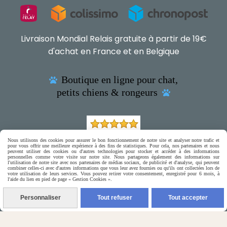
Livraison Mondial Relais gratuite à partir de 19€
d'achat en France et en Belgique
Boutique en ligne pour chat,

petits chiens & rongeurs

(5) Nos Avis Clients :
Nous utilisons des cookies pour assurer le bon fonctionnement de notre site et analyser notre trafic et
pour vous offrir une meilleure expérience à des fins de statistiques. Pour cela, nos partenaires et nous
peuvent utiliser des cookies ou d'autres technologies pour stocker et accéder à des informations
personnelles comme votre visite sur notre site. Nous partageons également des informations sur
l'utilisation de notre site avec nos partenaires de médias sociaux, de publicité et d'analyse, qui peuvent
CE QU'EN PENSENT NOS CLIENTS
combiner celles-ci avec d'autres informations que vous leur avez fournies ou qu'ils ont collectées lors de
votre utilisation de leurs services. Vous pouvez retirer votre consentement, enregistré pour 6 mois, à
l'aide du lien en pied de page « Gestion Cookies ».

Contactez-nous
Personnaliser
Tout refuser
Tout accepter
N'hésitez pas à contacter Monique