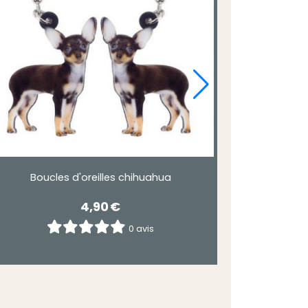
Boucles d'oreilles chihuahua
4,90
€
0 avis