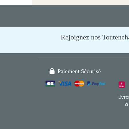
Rejoignez nos Toutencham

Paiement Sécurisé
Livr
à