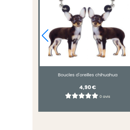
Boucles d'oreilles chihuahua
4,90
€
0 avis