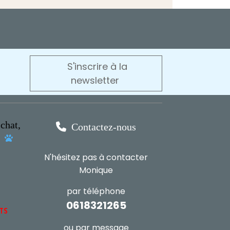
S'inscrire à la
newsletter
chat,

Contactez-nous
s

N'hésitez pas à contacter
Monique
par téléphone
0618321265
NTS
ou par message