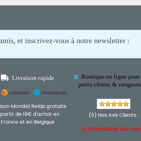
is, et inscrivez-vous à notre newsletter :
Boutique en ligne pour 

Livraison rapide

petits chiens & rongeur
aison Mondial Relais gratuite
 partir de 19€ d'achat en
(5) Nos Avis Clients :
France et en Belgique
CE QU'EN PENSENT NOS CLIE