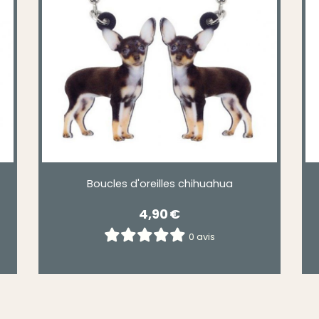
Boucles d'oreilles chihuahua
4,90
€
0 avis