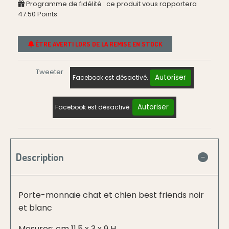
Programme de fidélité : ce produit vous rapportera
47.50
Points.
ÊTRE AVERTI LORS DE LA REMISE EN STOCK
Tweeter
Autoriser
Facebook est désactivé.
Autoriser
Facebook est désactivé.
Description
Porte-monnaie chat et chien best friends noir
et blanc
Mesures: cm 11,5 x 3 x 9 H