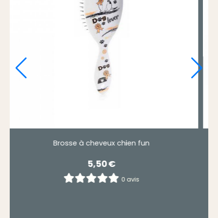
Set manucure chat noir best friends.
7,50
€
0 avis