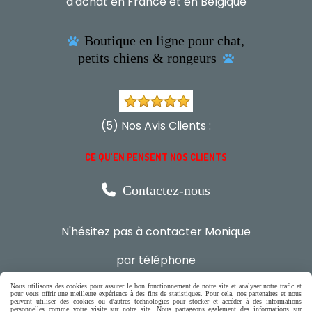
d'achat en France et en Belgique
Boutique en ligne pour chat,

petits chiens & rongeurs

(5) Nos Avis Clients :
CE QU'EN PENSENT NOS CLIENTS

Contactez-nous
N'hésitez pas à contacter Monique
par téléphone
0618321265
Nous utilisons des cookies pour assurer le bon fonctionnement de notre site et analyser notre trafic et
pour vous offrir une meilleure expérience à des fins de statistiques. Pour cela, nos partenaires et nous
peuvent utiliser des cookies ou d'autres technologies pour stocker et accéder à des informations
ou par message
personnelles comme votre visite sur notre site. Nous partageons également des informations sur