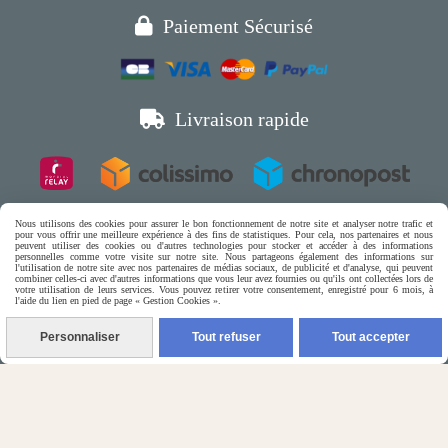

Paiement Sécurisé

Livraison rapide
Livraison Mondial Relais gratuite à partir de 19€
Nous utilisons des cookies pour assurer le bon fonctionnement de notre site et analyser notre trafic et
pour vous offrir une meilleure expérience à des fins de statistiques. Pour cela, nos partenaires et nous
d'achat en France et en Belgique
peuvent utiliser des cookies ou d'autres technologies pour stocker et accéder à des informations
personnelles comme votre visite sur notre site. Nous partageons également des informations sur
l'utilisation de notre site avec nos partenaires de médias sociaux, de publicité et d'analyse, qui peuvent
combiner celles-ci avec d'autres informations que vous leur avez fournies ou qu'ils ont collectées lors de
votre utilisation de leurs services. Vous pouvez retirer votre consentement, enregistré pour 6 mois, à
Boutique en ligne pour chat,
l'aide du lien en pied de page « Gestion Cookies ».

petits chiens & rongeurs

Personnaliser
Tout refuser
Tout accepter
(5) Nos Avis Clients :