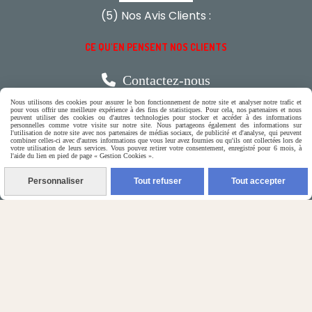
(5) Nos Avis Clients :
CE QU'EN PENSENT NOS CLIENTS

Contactez-nous
Nous utilisons des cookies pour assurer le bon fonctionnement de notre site et analyser notre trafic et
pour vous offrir une meilleure expérience à des fins de statistiques. Pour cela, nos partenaires et nous
N'hésitez pas à contacter Monique
peuvent utiliser des cookies ou d'autres technologies pour stocker et accéder à des informations
personnelles comme votre visite sur notre site. Nous partageons également des informations sur
l'utilisation de notre site avec nos partenaires de médias sociaux, de publicité et d'analyse, qui peuvent
combiner celles-ci avec d'autres informations que vous leur avez fournies ou qu'ils ont collectées lors de
par téléphone
votre utilisation de leurs services. Vous pouvez retirer votre consentement, enregistré pour 6 mois, à
l'aide du lien en pied de page « Gestion Cookies ».
0618321265
Personnaliser
Tout refuser
Tout accepter
ou par message
ENVOYER UN MESSAGE
Autoriser
Facebook est désactivé.