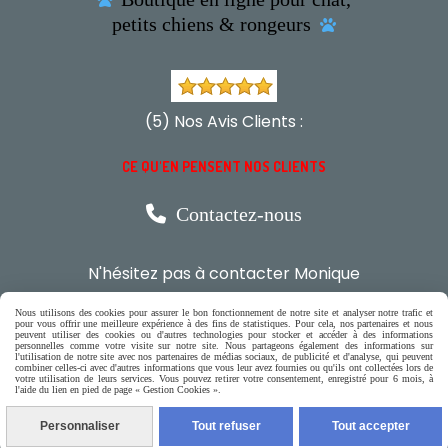

petits chiens & rongeurs

(5) Nos Avis Clients :
CE QU'EN PENSENT NOS CLIENTS

Contactez-nous
N'hésitez pas à contacter Monique
par téléphone
Nous utilisons des cookies pour assurer le bon fonctionnement de notre site et analyser notre trafic et
pour vous offrir une meilleure expérience à des fins de statistiques. Pour cela, nos partenaires et nous
0618321265
peuvent utiliser des cookies ou d'autres technologies pour stocker et accéder à des informations
personnelles comme votre visite sur notre site. Nous partageons également des informations sur
l'utilisation de notre site avec nos partenaires de médias sociaux, de publicité et d'analyse, qui peuvent
combiner celles-ci avec d'autres informations que vous leur avez fournies ou qu'ils ont collectées lors de
votre utilisation de leurs services. Vous pouvez retirer votre consentement, enregistré pour 6 mois, à
ou par message
l'aide du lien en pied de page « Gestion Cookies ».
Personnaliser
Tout refuser
Tout accepter
ENVOYER UN MESSAGE