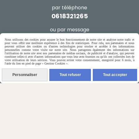
par téléphone
0618321265
ou par message
Nous utilisons des cookies pour assurer le bon fonctionnement de notre site et analyser notre trafic et
ENVOYER UN MESSAGE
pour vous offrir une meilleure expérience à des fins de statistiques. Pour cela, nos partenaires et nous
peuvent utiliser des cookies ou d'autres technologies pour stocker et accéder à des informations
personnelles comme votre visite sur notre site. Nous partageons également des informations sur
l'utilisation de notre site avec nos partenaires de médias sociaux, de publicité et d'analyse, qui peuvent
combiner celles-ci avec d'autres informations que vous leur avez fournies ou qu'ils ont collectées lors de
votre utilisation de leurs services. Vous pouvez retirer votre consentement, enregistré pour 6 mois, à
l'aide du lien en pied de page « Gestion Cookies ».
Autoriser
Facebook est désactivé.
Personnaliser
Tout refuser
Tout accepter
Mentions Légales
Conditions générales de vente
Gestion cookies
Mon Compte
Créer un site internet