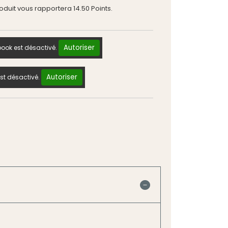
roduit vous rapportera
14.50
Points.
Autoriser
ook est désactivé.
Autoriser
st désactivé.