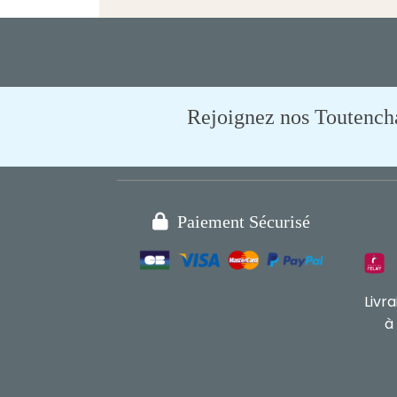
Rejoignez nos Toutencham

Paiement Sécurisé
Livr
à