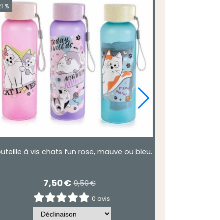
1 %
uteille à vis chats fun rose, mauve ou bleu.
7,50
€
9,50
€
0 avis