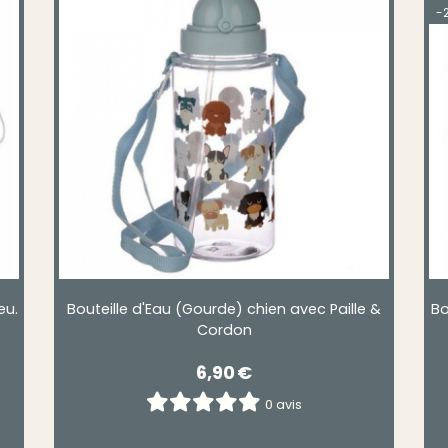
-2
eu.
Bouteille d'Eau (Gourde) chien avec Paille &
Bo
Cordon
6,90
€
0 avis