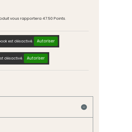
roduit vous rapportera
47.50
Points.
Autoriser
ook est désactivé.
Autoriser
st désactivé.