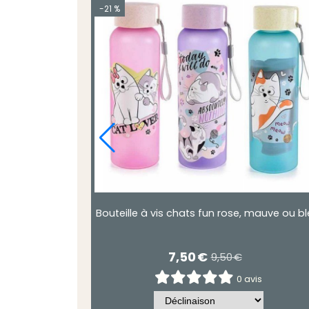
-21 %
avec Paille &
Bouteille à vis chats fun rose, mauve ou bl
7,50
€
9,50
€
is
0 avis