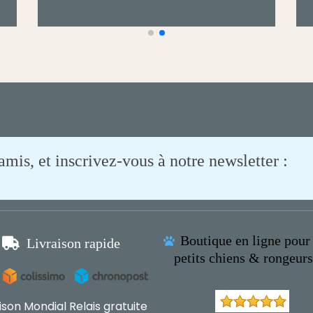
is, et inscrivez-vous à notre newsletter :
Boutique en ligne pour 

Livraison rapide

petits chiens & rongeur
aison Mondial Relais gratuite