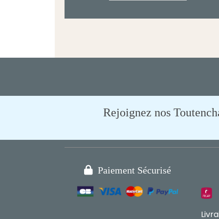
Rejoignez nos Toutencham

Paiement Sécurisé
Livr