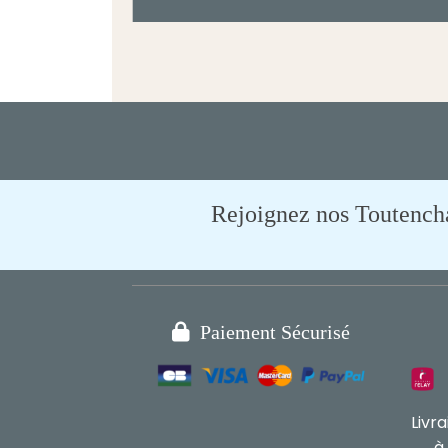
Rejoignez nos Toutencham

Paiement Sécurisé
Livr
à