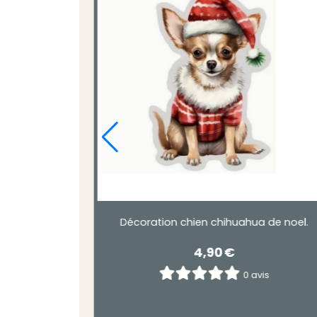
ouverte barney le chien
boule chien golden 
6,90
€
4,90
0 avis