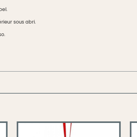
oel.
érieur sous abri.
so.