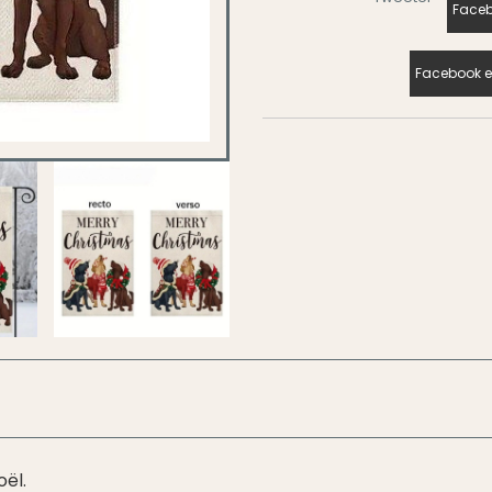
Faceb
Facebook e
ël.