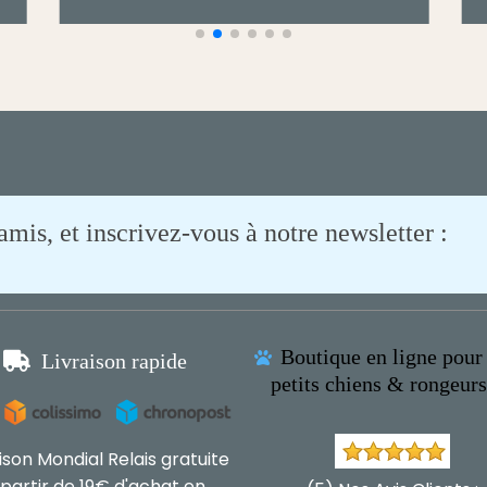
is, et inscrivez-vous à notre newsletter :
Boutique en ligne pour 

Livraison rapide

petits chiens & rongeur
aison Mondial Relais gratuite
 partir de 19€ d'achat en