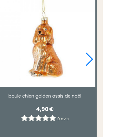
oêl
boule de noel avec un adorable chien .
5,90
€
0 avis