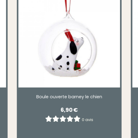
assis de noël
Boule demie sphère chien de n
€
4,90
€
0 avis
0 avis