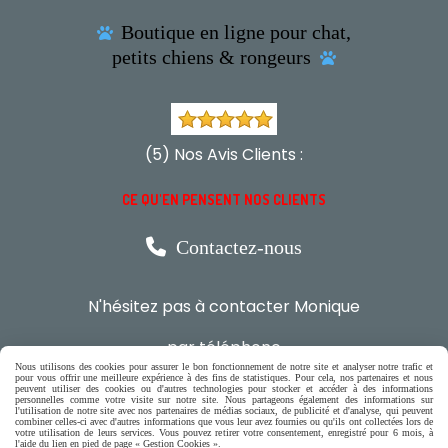
Boutique en ligne pour chat,

petits chiens & rongeurs

(5) Nos Avis Clients :
CE QU'EN PENSENT NOS CLIENTS

Contactez-nous
N'hésitez pas à contacter Monique
par téléphone
0618321265
Nous utilisons des cookies pour assurer le bon fonctionnement de notre site et analyser notre trafic et
pour vous offrir une meilleure expérience à des fins de statistiques. Pour cela, nos partenaires et nous
peuvent utiliser des cookies ou d'autres technologies pour stocker et accéder à des informations
personnelles comme votre visite sur notre site. Nous partageons également des informations sur
l'utilisation de notre site avec nos partenaires de médias sociaux, de publicité et d'analyse, qui peuvent
ou par message
combiner celles-ci avec d'autres informations que vous leur avez fournies ou qu'ils ont collectées lors de
votre utilisation de leurs services. Vous pouvez retirer votre consentement, enregistré pour 6 mois, à
l'aide du lien en pied de page « Gestion Cookies ».