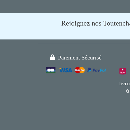
Rejoignez nos Toutencham

Paiement Sécurisé
Livr
à