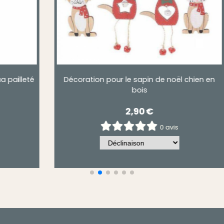
huahua pailleté
Décoration de noel chien d'ibiza paill
rouge
4,95
€
 avis
0 avis