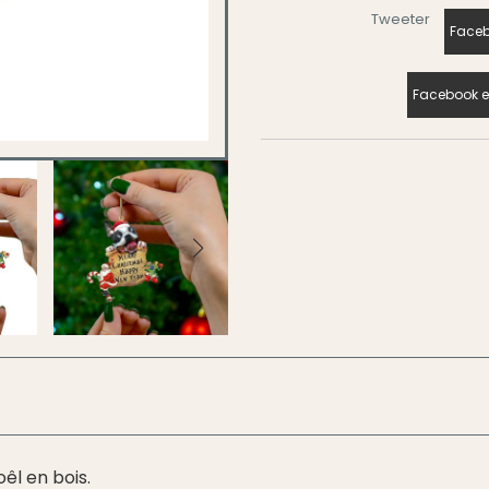
Tweeter
Faceb
Facebook e
êl en bois.