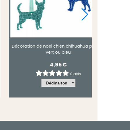
eté
Décoration chien bouledogue ou york de
noel.
3,90
€
0 avis