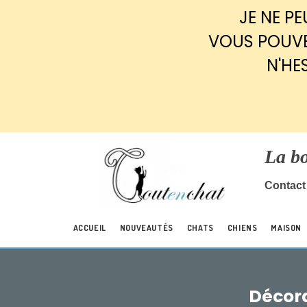
Panneau de gestion des cookies
JE NE P
VOUS POUVE
N'HE
La b
Contact 
ACCUEIL
NOUVEAUTÉS
CHATS
CHIENS
MAISON
Décora