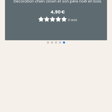
boule de noel ours blanc et pingouin .
5,90
€
0 avis