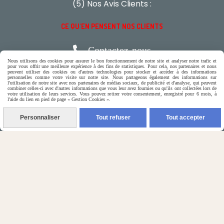
(5) Nos Avis Clients :
CE QU'EN PENSENT NOS CLIENTS

Contactez-nous
Nous utilisons des cookies pour assurer le bon fonctionnement de notre site et analyser notre trafic et
pour vous offrir une meilleure expérience à des fins de statistiques. Pour cela, nos partenaires et nous
peuvent utiliser des cookies ou d'autres technologies pour stocker et accéder à des informations
N'hésitez pas à contacter Monique
personnelles comme votre visite sur notre site. Nous partageons également des informations sur
l'utilisation de notre site avec nos partenaires de médias sociaux, de publicité et d'analyse, qui peuvent
combiner celles-ci avec d'autres informations que vous leur avez fournies ou qu'ils ont collectées lors de
votre utilisation de leurs services. Vous pouvez retirer votre consentement, enregistré pour 6 mois, à
par téléphone
l'aide du lien en pied de page « Gestion Cookies ».
0618321265
Personnaliser
Tout refuser
Tout accepter
ou par message
ENVOYER UN MESSAGE
Autoriser
Facebook est désactivé.