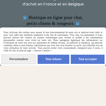
d'achat en France et en Belgique
Boutique en ligne pour chat,

petits chiens & rongeurs

Nous utilisons des cookies pour assurer le bon fonctionnement de notre site et analyser notre trafic et
pour vous offrir une meilleure expérience à des fins de statistiques. Pour cela, nos partenaires et nous
peuvent utiliser des cookies ou d'autres technologies pour stocker et accéder à des informations
personnelles comme votre visite sur notre site. Nous partageons également des informations sur
l'utilisation de notre site avec nos partenaires de médias sociaux, de publicité et d'analyse, qui peuvent
(5) Nos Avis Clients :
combiner celles-ci avec d'autres informations que vous leur avez fournies ou qu'ils ont collectées lors de
votre utilisation de leurs services. Vous pouvez retirer votre consentement, enregistré pour 6 mois, à
l'aide du lien en pied de page « Gestion Cookies ».
CE QU'EN PENSENT NOS CLIENTS
Personnaliser
Tout refuser
Tout accepter

Contactez-nous
N'hésitez pas à contacter Monique
par téléphone
0618321265