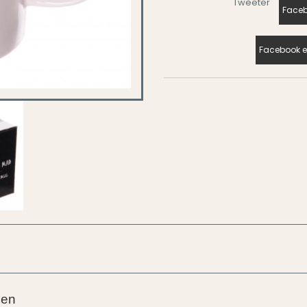
Tweeter
Faceb
Facebook e
ien