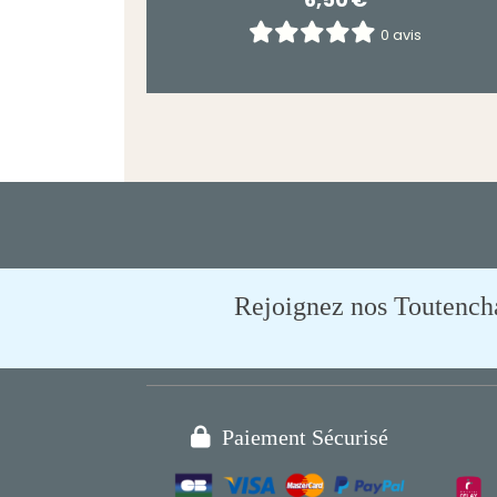
0 avis
Rejoignez nos Toutencham

Paiement Sécurisé