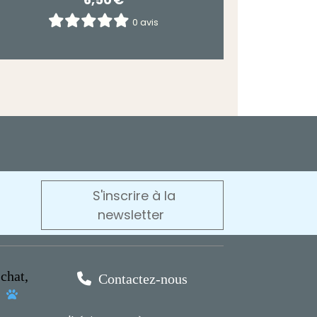
0 avis
S'inscrire à la
newsletter
chat,

Contactez-nous
s
