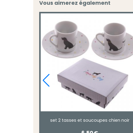
Vous aimerez également
set 2 tasses et soucoupes chien noir
6,50
€