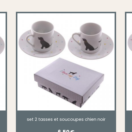
set 2 tasses et soucoupes chien noir
6,50
€