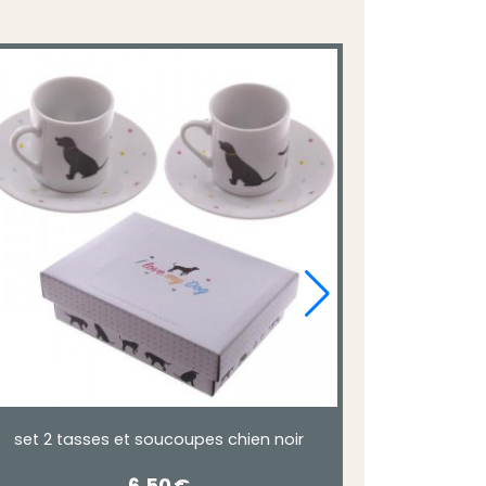
set 2 tasses et soucoupes chien noir
6,50
€