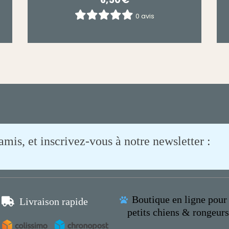
0 avis
is, et inscrivez-vous à notre newsletter :
Boutique en ligne pour 

Livraison rapide

petits chiens & rongeur