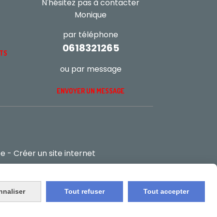
N'hésitez pas à contacter
Monique
par téléphone
0618321265
NTS
ou par message
ENVOYER UN MESSAGE
te
Créer un site internet
nnaliser
Tout refuser
Tout accepter