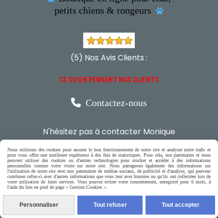
petits chiens & rongeurs

(5) Nos Avis Clients :
CE QU'EN PENSENT NOS CLIENTS

Contactez-nous
N'hésitez pas à contacter Monique
par téléphone
Nous utilisons des cookies pour assurer le bon fonctionnement de notre site et analyser notre trafic et
pour vous offrir une meilleure expérience à des fins de statistiques. Pour cela, nos partenaires et nous
peuvent utiliser des cookies ou d'autres technologies pour stocker et accéder à des informations
0618321265
personnelles comme votre visite sur notre site. Nous partageons également des informations sur
l'utilisation de notre site avec nos partenaires de médias sociaux, de publicité et d'analyse, qui peuvent
combiner celles-ci avec d'autres informations que vous leur avez fournies ou qu'ils ont collectées lors de
votre utilisation de leurs services. Vous pouvez retirer votre consentement, enregistré pour 6 mois, à
ou par message
l'aide du lien en pied de page « Gestion Cookies ».
Personnaliser
Tout refuser
Tout accepter
ENVOYER UN MESSAGE