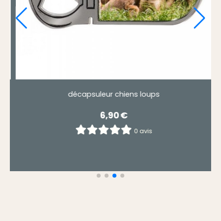
Décapsuleur Katy magnétique chat gris foncé
5,90
€
0 avis