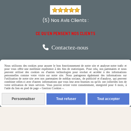
(5) Nos Avis Clients :
CE QU'EN PENSENT NOS CLIENTS

Contactez-nous
N'hésitez pas à contacter Monique
Nous utilisons des cookies pour assurer le bon fonctionnement de notre site et analyser notre trafic et
pour vous offrir une meilleure expérience à des fins de statistiques. Pour cela, nos partenaires et nous
peuvent utiliser des cookies ou d'autres technologies pour stocker et accéder à des informations
par téléphone
personnelles comme votre visite sur notre site. Nous partageons également des informations sur
l'utilisation de notre site avec nos partenaires de médias sociaux, de publicité et d'analyse, qui peuvent
combiner celles-ci avec d'autres informations que vous leur avez fournies ou qu'ils ont collectées lors de
0618321265
votre utilisation de leurs services. Vous pouvez retirer votre consentement, enregistré pour 6 mois, à
l'aide du lien en pied de page « Gestion Cookies ».
ou par message
Personnaliser
Tout refuser
Tout accepter
ENVOYER UN MESSAGE