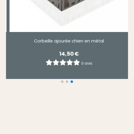
Dessous de plat chats noirs aulica
9,90
€
0 avis