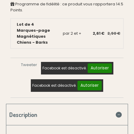
Programme de fidélité : ce produit vous rapportera
14.5
Points.
Lot de 4
Marques-page
par 2 et +
2,61 €
2,90 €
Magnétiques
Chiens - Barks
Tweeter
Autoriser
Facebook est désactivé.
Autoriser
Facebook est désactivé.
Description