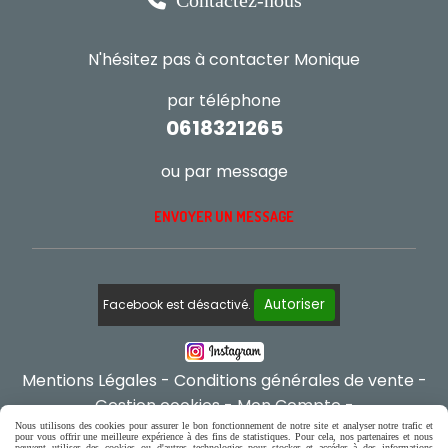
Contactez-nous
N'hésitez pas à contacter Monique
par téléphone
0618321265
ou par message
ENVOYER UN MESSAGE
Autoriser
Facebook est désactivé.
Mentions Légales
Conditions générales de vente
Gestion cookies
Mon Compte
Créer un site internet
Nous utilisons des cookies pour assurer le bon fonctionnement de notre site et analyser notre trafic et
pour vous offrir une meilleure expérience à des fins de statistiques. Pour cela, nos partenaires et nous
peuvent utiliser des cookies ou d'autres technologies pour stocker et accéder à des informations