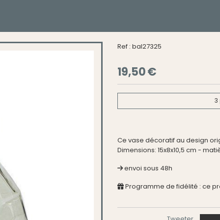
Ref :
bal27325
19,50
€
3
Ce vase décoratif au design ori
Dimensions: 15x8x10,5 cm - matiè
envoi sous 48h
Programme de fidélité : ce p
Tweeter