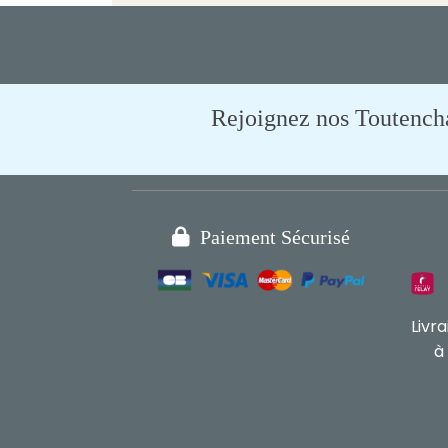
Rejoignez nos Toutencham

Paiement Sécurisé
Livr
à