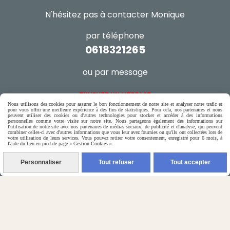
N'hésitez pas à contacter Monique
par téléphone
0618321265
ou par message
ENVOYER UN MESSAGE
Nous utilisons des cookies pour assurer le bon fonctionnement de notre site et analyser notre trafic et
pour vous offrir une meilleure expérience à des fins de statistiques. Pour cela, nos partenaires et nous
peuvent utiliser des cookies ou d'autres technologies pour stocker et accéder à des informations
personnelles comme votre visite sur notre site. Nous partageons également des informations sur
l'utilisation de notre site avec nos partenaires de médias sociaux, de publicité et d'analyse, qui peuvent
combiner celles-ci avec d'autres informations que vous leur avez fournies ou qu'ils ont collectées lors de
votre utilisation de leurs services. Vous pouvez retirer votre consentement, enregistré pour 6 mois, à
Autoriser
Facebook est désactivé.
l'aide du lien en pied de page « Gestion Cookies ».
Personnaliser
Tout refuser
Tout accepter
Mentions Légales
Conditions générales de vente
Gestion cookies
Mon Compte
Créer un site internet