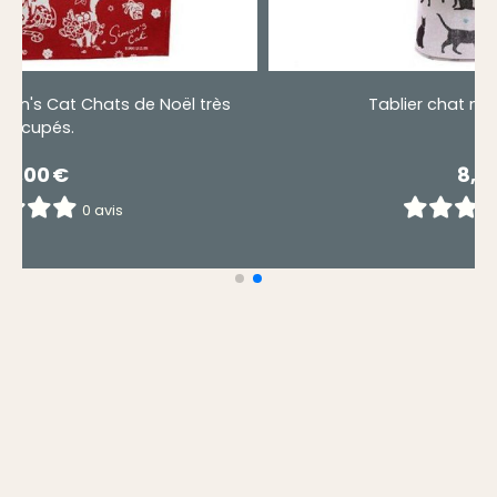
.
Torchon rouge - Simon's Cat Chats de Noël
occupés.
5,00
€
0 avis