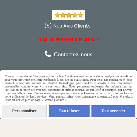
(5) Nos Avis Clients :
CE QU'EN PENSENT NOS CLIENTS

Contactez-nous
N'hésitez pas à contacter Monique
Nous utilisons des cookies pour assurer le bon fonctionnement de notre site et analyser notre trafic et
pour vous offrir une meilleure expérience à des fins de statistiques. Pour cela, nos partenaires et nous
par téléphone
peuvent utiliser des cookies ou d'autres technologies pour stocker et accéder à des informations
personnelles comme votre visite sur notre site. Nous partageons également des informations sur
l'utilisation de notre site avec nos partenaires de médias sociaux, de publicité et d'analyse, qui peuvent
0618321265
combiner celles-ci avec d'autres informations que vous leur avez fournies ou qu'ils ont collectées lors de
votre utilisation de leurs services. Vous pouvez retirer votre consentement, enregistré pour 6 mois, à
l'aide du lien en pied de page « Gestion Cookies ».
ou par message
Personnaliser
Tout refuser
Tout accepter
ENVOYER UN MESSAGE