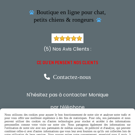
Boutique en ligne pour chat,

petits chiens & rongeurs

(5) Nos Avis Clients :
CE QU'EN PENSENT NOS CLIENTS

Contactez-nous
N'hésitez pas à contacter Monique
par téléphone
0618321265
Nous utilisons des cookies pour assurer le bon fonctionnement de notre site et analyser notre trafic et
pour vous offrir une meilleure expérience à des fins de statistiques. Pour cela, nos partenaires et nous
peuvent utiliser des cookies ou d'autres technologies pour stocker et accéder à des informations
personnelles comme votre visite sur notre site. Nous partageons également des informations sur
ou par message
l'utilisation de notre site avec nos partenaires de médias sociaux, de publicité et d'analyse, qui peuvent
combiner celles-ci avec d'autres informations que vous leur avez fournies ou qu'ils ont collectées lors de
votre utilisation de leurs services. Vous pouvez retirer votre consentement, enregistré pour 6 mois, à