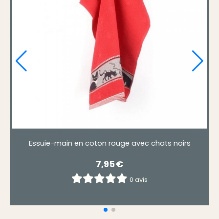
n vert chien bouledogue cuistnier
Essuie-main en 
5,00
€
0 avis